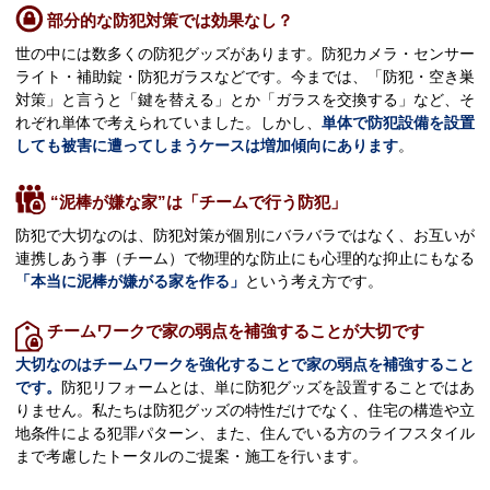
部分的な防犯対策では効果なし？
世の中には数多くの防犯グッズがあります。防犯カメラ・センサー
ライト・補助錠・防犯ガラスなどです。今までは、「防犯・空き巣
対策」と言うと「鍵を替える」とか「ガラスを交換する」など、そ
れぞれ単体で考えられていました。しかし、
単体で防犯設備を設置
しても被害に遭ってしまうケースは増加傾向にあります
。
“泥棒が嫌な家”は「チームで行う防犯」
防犯で大切なのは、防犯対策が個別にバラバラではなく、お互いが
連携しあう事（チーム）で物理的な防止にも心理的な抑止にもなる
「本当に泥棒が嫌がる家を作る」
という考え方です。
チームワークで家の弱点を補強することが大切です
大切なのはチームワークを強化することで家の弱点を補強すること
です。
防犯リフォームとは、単に防犯グッズを設置することではあ
りません。私たちは防犯グッズの特性だけでなく、住宅の構造や立
地条件による犯罪パターン、また、住んでいる方のライフスタイル
まで考慮したトータルのご提案・施工を行います。