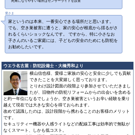
死角になりやすい場所はセンサーライトを設置
愛さま
家というのは本来、一番安心できる場所だと思います。
でも、空き巣被害に遭うと、家の安心が根底から揺るがさ
れるくらいショックなんです。 ですから、特に小さなお
子さんのいるご家庭には、子どもの安全のためにも防犯を
お勧めしたいです。
ウエラ名古屋：防犯設備士・大橋秀和より
横山信也様、愛様ご家族の安心と安全に少しでも貢献
できたことを大変嬉しく思っております。
とりわけ設計図面の段階より参加させていただきまし
たが、旧物件の防犯リフォームからの出会いを含める
と約一年位になるでしょうか。空き巣被害というお辛い経験を乗り
越えて現在では大きな安心を得ておられます。
改めて認識したのは、設計段階から携わることのお客様のメリット
です。
セキュリティー機器や人感ライトなどの配線工事は効率的で無駄が
なくスマート、しかも低コスト。