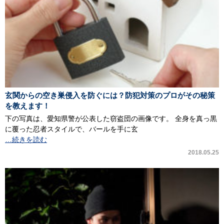
玄関からの空き巣侵入を防ぐには？防犯対策のプロがその秘策
を教えます！
下の写真は、愛知県警が公表した窃盗団の画像です。 全身を真っ黒
に覆った忍者スタイルで、バールを手に玄
…続きを読む
2018.05.25