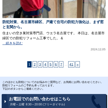
防犯対策、名古屋市緑区、戸建て住宅の防犯力強化は、まず窓
と玄関から。
住まいの空き巣対策専門店、ウエラ名古屋です。 本日は、名古屋市
緑区での防犯リフォーム工事でした。 &
…続きを読む
2024.12.05
1
2
3
4
5
6
7
...
41
»
このほかにも防犯についてのお悩みやご質問など、お気軽にお問い合わせください。
防犯リフォームのご予約も承っております。
下記のボタンからご連絡ください。
お電話でのお問い合わせはこちら
月曜～土曜 8:30～20:00 (フリーダイヤル)