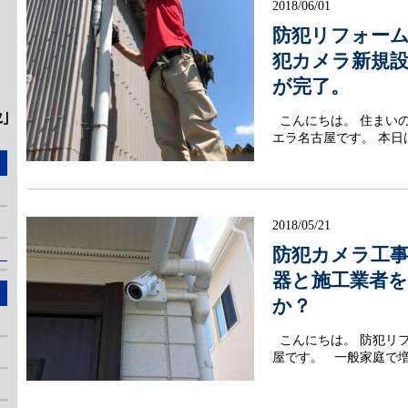
2018/06/01
防犯リフォー
犯カメラ新規設
が完了。
こんにちは。 住まい
エラ名古屋です。 本日
2018/05/21
防犯カメラ工
」
器と施工業者
か？
こんにちは。 防犯リ
屋です。 一般家庭で