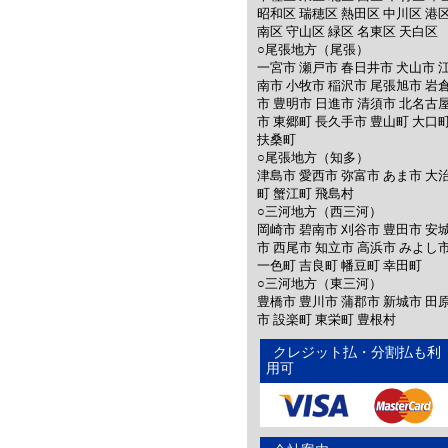
昭和区 瑞穂区 熱田区 中川区 港
南区 守山区 緑区 名東区 天白区
○尾張地方（尾張）
一宮市 瀬戸市 春日井市 犬山市 
南市 小牧市 稲沢市 尾張旭市 岩
市 豊明市 日進市 清須市 北名古
市 東郷町 長久手市 豊山町 大口
扶桑町
○尾張地方（知多）
津島市 愛西市 弥富市 あま市 大
町 蟹江町 飛島村
○三河地方（西三河）
岡崎市 碧南市 刈谷市 豊田市 安
市 西尾市 知立市 高浜市 みよし
一色町 吉良町 幡豆町 幸田町
○三河地方（東三河）
豊橋市 豊川市 蒲郡市 新城市 田
市 設楽町 東栄町 豊根村
クレジット払・分割払も利
用可