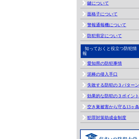
鍵について
面格子について
警報通報機について
防犯剪定について
知っておくと役立つ防犯情
報
愛知県の防犯事情
泥棒の侵入手口
失敗する防犯の３パター
効果的な防犯の３ポイン
空き巣被害から守る13ヶ
犯罪対策助成金制度