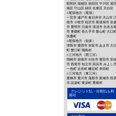
昭和区 瑞穂区 熱田区 中川区 港
南区 守山区 緑区 名東区 天白区
○尾張地方（尾張）
一宮市 瀬戸市 春日井市 犬山市 
南市 小牧市 稲沢市 尾張旭市 岩
市 豊明市 日進市 清須市 北名古
市 東郷町 長久手市 豊山町 大口
扶桑町
○尾張地方（知多）
津島市 愛西市 弥富市 あま市 大
町 蟹江町 飛島村
○三河地方（西三河）
岡崎市 碧南市 刈谷市 豊田市 安
市 西尾市 知立市 高浜市 みよし
一色町 吉良町 幡豆町 幸田町
○三河地方（東三河）
豊橋市 豊川市 蒲郡市 新城市 田
市 設楽町 東栄町 豊根村
クレジット払・分割払も利
用可