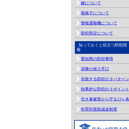
鍵について
面格子について
警報通報機について
防犯剪定について
知っておくと役立つ防犯情
報
愛知県の防犯事情
泥棒の侵入手口
失敗する防犯の３パター
効果的な防犯の３ポイン
空き巣被害から守る13ヶ
犯罪対策助成金制度