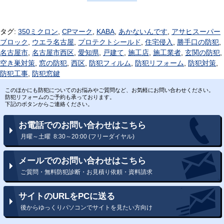
タグ:
350ミクロン
,
CPマーク
,
KABA
,
あかないんです
,
アサヒスーパー
ブロック
,
ウエラ名古屋
,
プロテクトシールド
,
住宅侵入
,
勝手口の防犯
,
名古屋市
,
名古屋市西区
,
愛知県
,
戸建て
,
施工店
,
施工業者
,
玄関の防犯
,
空き巣対策
,
窓の防犯
,
西区
,
防犯フィルム
,
防犯リフォーム
,
防犯対策
,
防犯工事
,
防犯窓鍵
このほかにも防犯についてのお悩みやご質問など、お気軽にお問い合わせください。
防犯リフォームのご予約も承っております。
下記のボタンからご連絡ください。
お電話でのお問い合わせはこちら
月曜～土曜 8:30～20:00 (フリーダイヤル)
メールでのお問い合わせはこちら
ご質問・無料防犯診断・お見積り依頼・資料請求
サイトのURLをPCに送る
後からゆっくりパソコンでサイトを見たい方向け