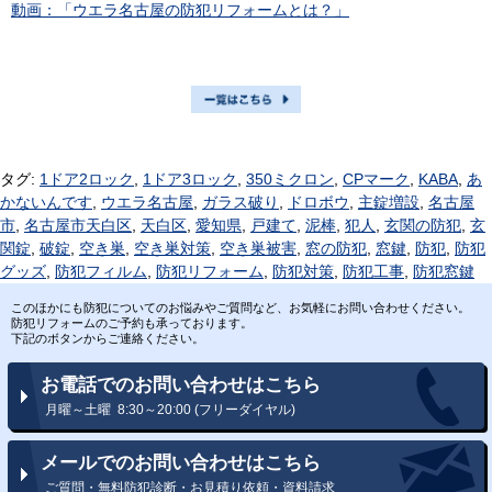
動画：「ウエラ名古屋の防犯リフォームとは？」
タグ:
1ドア2ロック
,
1ドア3ロック
,
350ミクロン
,
CPマーク
,
KABA
,
あ
かないんです
,
ウエラ名古屋
,
ガラス破り
,
ドロボウ
,
主錠増設
,
名古屋
市
,
名古屋市天白区
,
天白区
,
愛知県
,
戸建て
,
泥棒
,
犯人
,
玄関の防犯
,
玄
関錠
,
破錠
,
空き巣
,
空き巣対策
,
空き巣被害
,
窓の防犯
,
窓鍵
,
防犯
,
防犯
グッズ
,
防犯フィルム
,
防犯リフォーム
,
防犯対策
,
防犯工事
,
防犯窓鍵
このほかにも防犯についてのお悩みやご質問など、お気軽にお問い合わせください。
防犯リフォームのご予約も承っております。
下記のボタンからご連絡ください。
お電話でのお問い合わせはこちら
月曜～土曜 8:30～20:00 (フリーダイヤル)
メールでのお問い合わせはこちら
ご質問・無料防犯診断・お見積り依頼・資料請求